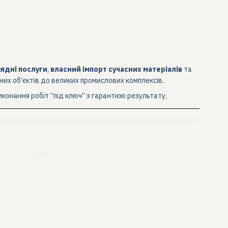
ядні послуги
,
власний імпорт сучасних матеріалів
та
них об’єктів до великих промислових комплексів.
иконання робіт “під ключ” з гарантією результату.
езшовну мембрану.