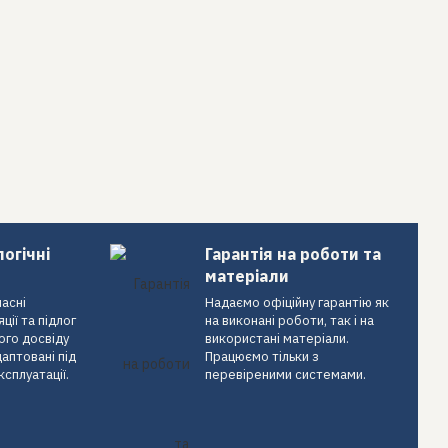
логічні
Гарантія на роботи та
матеріали
асні
Надаємо офіційну гарантію як
ції та підлог
на виконані роботи, так і на
ого досвіду
використані матеріали.
даптовані під
Працюємо тільки з
ксплуатації.
перевіреними системами.