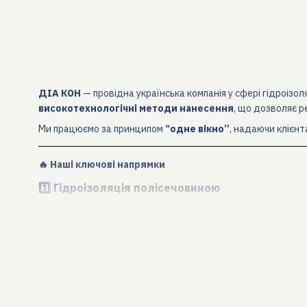
ДІА КОН
— провідна українська компанія у сфері гідроізол
високотехнологічні методи нанесення
, що дозволяє р
Ми працюємо за принципом
“одне вікно”
, надаючи клієнт
🔥 Наші ключові напрямки
1️⃣ Гідроізоляція полісечовиною
Полісечовина — це сучасний двокомпонентний полімер, як
ДІА КОН є
імпортером полісечовини та професійних к
Де застосовуємо:
фундаменти та підземні конструкції
покрівлі, тераси, експлуатовані дахи