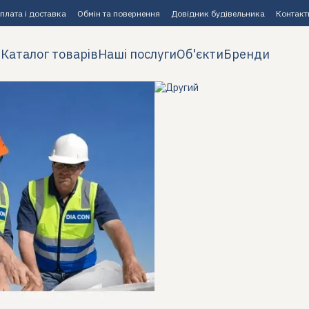
плата і доставка
Обмін та повернення
Довідник будівельника
Контакт
Каталог товарів
Наші послуги
Об'єкти
Бренди