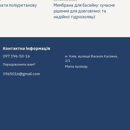
вати поліуретанову
Мембрана для басейну: сучасне
рішення для довговічної та
надійної гідроізоляції
Контактна інформація
097 396-50-16
м. Київ, вулиця Василя Касіяна,
2/1
Передзвонити вам?
Мапа проїзду
3965016@gmail.com