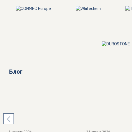
басейни, резервуари, ємності
промислові зони та паркінги
Переваги покриття:
герметичність без швів
висока еластичність
стійкість до ультрафіолету та хімії
експлуатація понад 25 років
Блог
2️⃣ Утеплення поліуретановою піною (ППУ)
Ми імпортуємо
високоякісні ППУ-системи
та виконуємо п
Застосування:
дахи та покрівлі
фундаменти, підвали, цоколі
ангарні та складські приміщення
мансарди та горища
3 серпня 2026
31 липня 2026