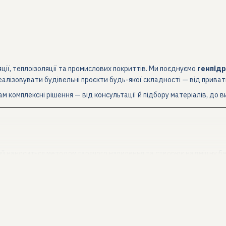
яції, теплоізоляції та промислових покриттів. Ми поєднуємо
генпідр
еалізовувати будівельні проєкти будь-якої складності — від приват
ам комплексні рішення — від консультації й підбору матеріалів, до в
ий наноситься методом гарячого напилення та створює надміцну б
омпонентів
(DiaCon, Whitechem, інші виробники).