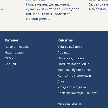
я
Полісечовина для паркінгів:
Як ремонту
ни?
сучасний захист бетонних підлог
мембрану?
від навантажень, вологи та
вачів
хімічних речовин
Каталог
Клієнтам
Каталог товарів
Вхід до кабінету
ани
Наші послуги
Про нас
йної гідроізоляції.
Об'єкти
Оплата і доставка
Бренди
Обмін та повернення
Довідник будівельника
Контактна інформація
Блог
Угода користувача
Політика конфіденційності
Ми в соцмережах