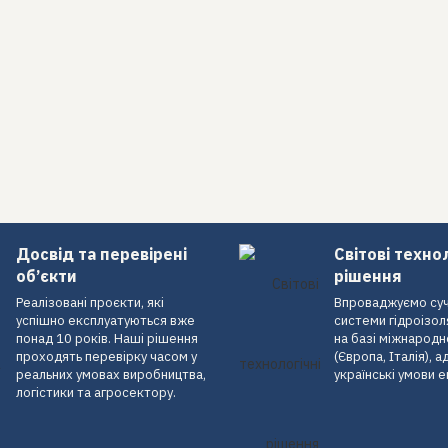
Досвід та перевірені
Світові техно
об’єкти
рішення
Реалізовані проєкти, які
Впроваджуємо суч
успішно експлуатуються вже
системи гідроізоля
понад 10 років. Наші рішення
на базі міжнародн
проходять перевірку часом у
(Європа, Італія), а
реальних умовах виробництва,
українські умови е
логістики та агросектору.