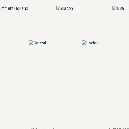
рофесійне напилення для ідеальної теплоізоляції.
30 липня 2026
28 липня 202