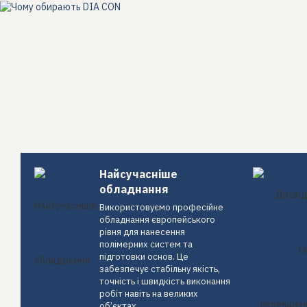
Найсучасніше
обладнання
Використовуємо професійне
обладнання європейського
рівня для нанесення
полімерних систем та
підготовки основ. Це
забезпечує стабільну якість,
точність і швидкість виконання
робіт навіть на великих
об’єктах.