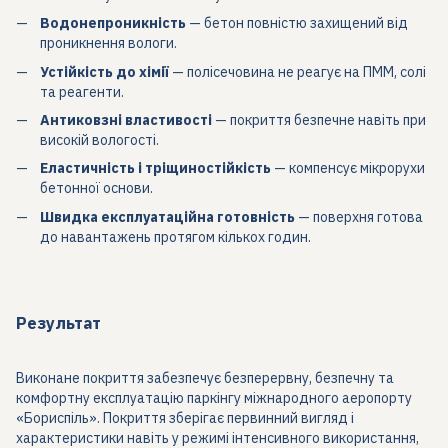
Водонепроникність
— бетон повністю захищений від
проникнення вологи.
Устійкість до хімії
— полісечовина не реагує на ПММ, солі
та реагенти.
Антиковзні властивості
— покриття безпечне навіть при
високій вологості.
Еластичність і тріщиностійкість
— компенсує мікрорухи
бетонної основи.
Швидка експлуатаційна готовність
— поверхня готова
до навантажень протягом кількох годин.
Результат
Виконане покриття забезпечує безперервну, безпечну та
комфортну експлуатацію паркінгу міжнародного аеропорту
«Бориспіль». Покриття зберігає первинний вигляд і
характеристики навіть у режимі інтенсивного використання,