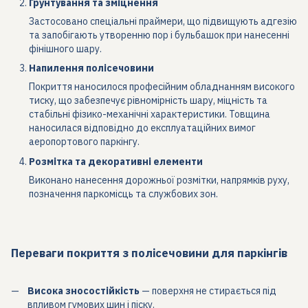
Грунтування та зміцнення
Застосовано спеціальні праймери, що підвищують адгезію
та запобігають утворенню пор і бульбашок при нанесенні
фінішного шару.
Напилення полісечовини
Покриття наносилося професійним обладнанням високого
тиску, що забезпечує рівномірність шару, міцність та
стабільні фізико-механічні характеристики. Товщина
наносилася відповідно до експлуатаційних вимог
аеропортового паркінгу.
Розмітка та декоративні елементи
Виконано нанесення дорожньої розмітки, напрямків руху,
позначення паркомісць та службових зон.
Переваги покриття з полісечовини для паркінгів
Висока зносостійкість
— поверхня не стирається під
впливом гумових шин і піску.