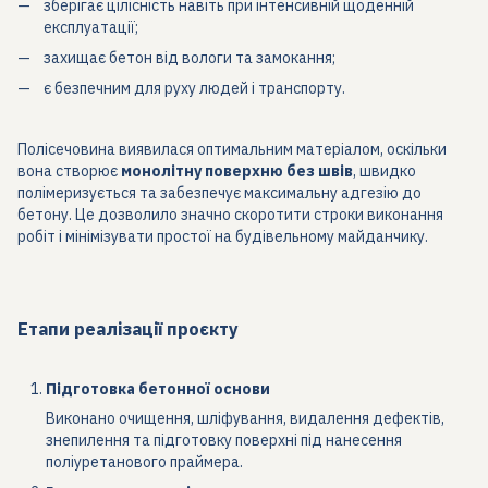
зберігає цілісність навіть при інтенсивній щоденній
експлуатації;
захищає бетон від вологи та замокання;
є безпечним для руху людей і транспорту.
Полісечовина виявилася оптимальним матеріалом, оскільки
вона створює
монолітну поверхню без швів
, швидко
полімеризується та забезпечує максимальну адгезію до
бетону. Це дозволило значно скоротити строки виконання
робіт і мінімізувати простої на будівельному майданчику.
Етапи реалізації проєкту
Підготовка бетонної основи
Виконано очищення, шліфування, видалення дефектів,
знепилення та підготовку поверхні під нанесення
поліуретанового праймера.