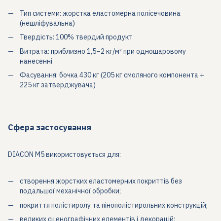
Тип системи: жорстка еластомерна полісечовина
(нешліфувальна)
Твердість: 100% твердий продукт
Витрата: приблизно 1,5–2 кг/м² при одношаровому
нанесенні
Фасування: бочка 430 кг (205 кг смоляного компонента +
225 кг затверджувача)
Сфера застосування
DIACON M5 використовується для:
створення жорстких еластомерних покриттів без
подальшої механічної обробки;
покриття полістиролу та пінополістирольних конструкцій;
великих сценографічних елементів і декорацій;