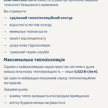
DIAFOAM EKO-35-S
повністю усуває цю проблему завдяки
технології безшовного напилення.
Ви отримуєте:
суцільний теплоізоляційний контур
відсутність містків холоду
мінімальні тепловтрати
захист від конденсату
додаткову гідроізоляцію
тривалий термін служби
Максимальна теплоізоляція
Однією з найважливіших характеристик системи є дуже
низька початкова теплопровідність — лише
0,022 Вт/(м·К)
.
Це один із найкращих показників серед теплоізоляційних
матеріалів.
Завдяки цьому:
взимку тепло залишається всередині приміщення
влітку будівля менше нагрівається