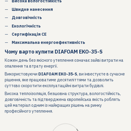
Висока вологостійкість
Швидке нанесення
Довговічність
Екологічність
Сертифікація CE
Максимальна енергоефективність
Чому варто купити DIAFOAM EKO-35-S
Кожен день без якісного утеплення означає зайві витрати на
опалення та втрату енергії.
Використовуючи
DIAFOAM EKO-35-S
, ви інвестуєте в сучасне
рішення, яке працюватиме десятиліттями та дозволить
суттєво скоротити експлуатаційні витрати будівлі.
Висока теплоізоляція, безшовна структура, вологостійкість,
довговічність та підтверджена європейська якість роблять
цей матеріал одним із найкращих рішень на ринку
професійного утеплення.