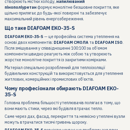
створюють містки холоду,
напилюваний
пінополіуретан
формує монолітне безшовне покриття, яке
щільно прилягає до будь-якої поверхні та забезпечує
максимальний рівень енергозбереження.
Що таке DIAFOAM EKO-35-S
DIAFOAM EKO-35-S
— це професійна система утеплення на
основі двох компонентів:
DIAFOAM СМОЛА
та
DIAFOAM ISO
.
Після змішування у співвідношенні 100:100 за об’ємом
компоненти швидко реагують між собою та утворюють
жорстке монолітне покриття із закритими комірками.
Матеріал спеціально розроблений для теплоізоляції
будівельних конструкцій та використовується для утеплення
житлових, комерційних і промислових об’єктів.
Чому професіонали обирають DIAFOAM EKO-
35-S
Головна проблема більшості утеплювачів полягає в тому, що
вони мають стики, через які будівля втрачає тепло.
Саме через дах, фасад, перекриття та неякісно утеплені вузли
можуть втрачатися тисячі гривень щороку.