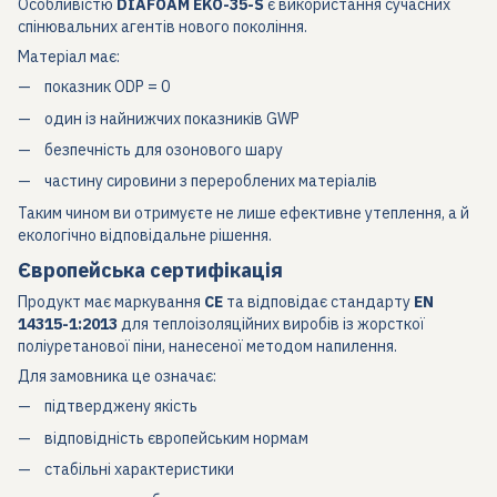
Особливістю
DIAFOAM EKO-35-S
є використання сучасних
спінювальних агентів нового покоління.
Матеріал має:
показник ODP = 0
один із найнижчих показників GWP
безпечність для озонового шару
частину сировини з перероблених матеріалів
Таким чином ви отримуєте не лише ефективне утеплення, а й
екологічно відповідальне рішення.
Європейська сертифікація
Продукт має маркування
CE
та відповідає стандарту
EN
14315-1:2013
для теплоізоляційних виробів із жорсткої
поліуретанової піни, нанесеної методом напилення.
Для замовника це означає:
підтверджену якість
відповідність європейським нормам
стабільні характеристики