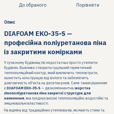
До обраного
Порівняти
Опис
DIAFOAM EKO-35-S —
професійна поліуретанова піна
із закритими комірками
У сучасному будівництві недостатньо просто утеплити
будівлю. Важливо створити суцільний герметичний
теплоізоляційний контур, який виключить тепловтрати,
захистить конструкцію від вологи та забезпечить
довговічність об’єкта на десятки років. Саме таким рішенням
є
DIAFOAM EKO-35-S
— двокомпонентна
жорстка
пінополіуретанова піна закритої структури для
напилення
, яка поєднує високі теплоізоляційні, водостійкі та
зміцнювальні властивості.
На відміну від традиційних утеплювачів, які мають стики та