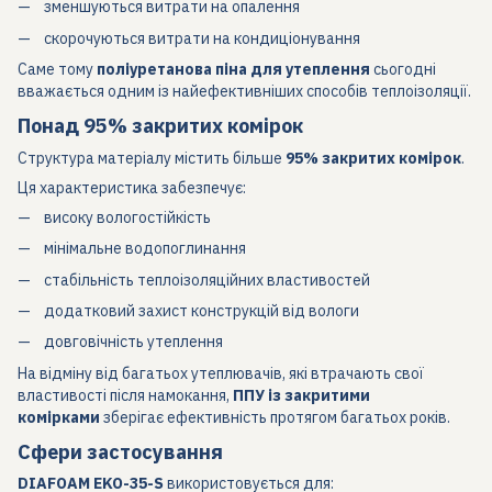
зменшуються витрати на опалення
скорочуються витрати на кондиціонування
Саме тому
поліуретанова піна для утеплення
сьогодні
вважається одним із найефективніших способів теплоізоляції.
Понад 95% закритих комірок
Структура матеріалу містить більше
95% закритих комірок
.
Ця характеристика забезпечує:
високу вологостійкість
мінімальне водопоглинання
стабільність теплоізоляційних властивостей
додатковий захист конструкцій від вологи
довговічність утеплення
На відміну від багатьох утеплювачів, які втрачають свої
властивості після намокання,
ППУ із закритими
комірками
зберігає ефективність протягом багатьох років.
Сфери застосування
DIAFOAM EKO-35-S
використовується для: