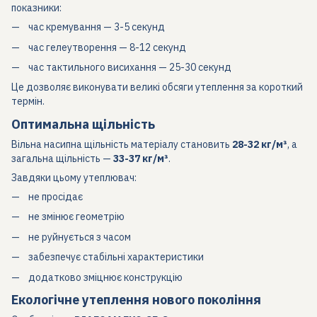
показники:
час кремування — 3-5 секунд
час гелеутворення — 8-12 секунд
час тактильного висихання — 25-30 секунд
Це дозволяє виконувати великі обсяги утеплення за короткий
термін.
Оптимальна щільність
Вільна насипна щільність матеріалу становить
28-32 кг/м³
, а
загальна щільність —
33-37 кг/м³
.
Завдяки цьому утеплювач:
не просідає
не змінює геометрію
не руйнується з часом
забезпечує стабільні характеристики
додатково зміцнює конструкцію
Екологічне утеплення нового покоління