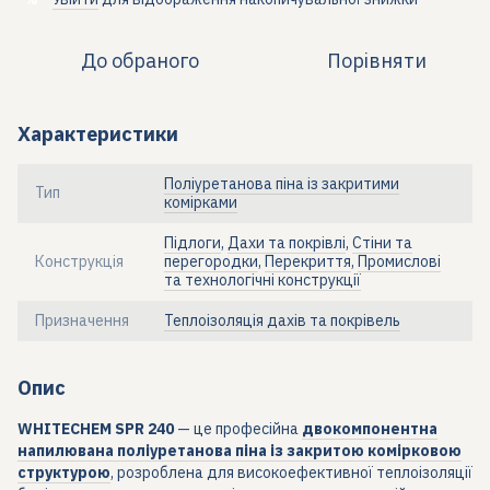
До обраного
Порівняти
Характеристики
Поліуретанова піна із закритими
Тип
комірками
Підлоги
,
Дахи та покрівлі
,
Стіни та
Конструкція
перегородки
,
Перекриття
,
Промислові
та технологічні конструкції
Призначення
Теплоізоляція дахів та покрівель
Опис
WHITECHEM SPR 240
— це професійна
двокомпонентна
напилювана поліуретанова піна із закритою комірковою
структурою
, розроблена для високоефективної теплоізоляції