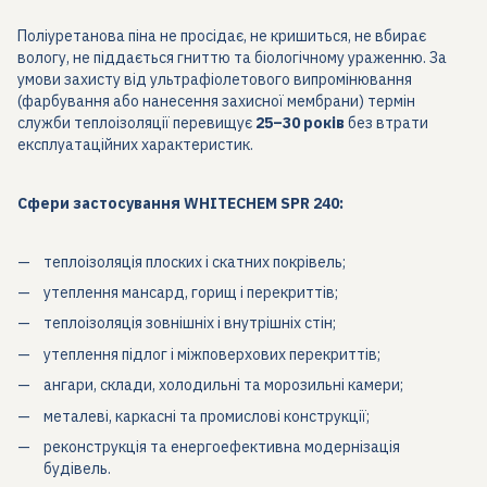
Поліуретанова піна не просідає, не кришиться, не вбирає
вологу, не піддається гниттю та біологічному ураженню. За
умови захисту від ультрафіолетового випромінювання
(фарбування або нанесення захисної мембрани) термін
служби теплоізоляції перевищує
25–30 років
без втрати
експлуатаційних характеристик.
Сфери застосування WHITECHEM SPR 240:
теплоізоляція плоских і скатних покрівель;
утеплення мансард, горищ і перекриттів;
теплоізоляція зовнішніх і внутрішніх стін;
утеплення підлог і міжповерхових перекриттів;
ангари, склади, холодильні та морозильні камери;
металеві, каркасні та промислові конструкції;
реконструкція та енергоефективна модернізація
будівель.