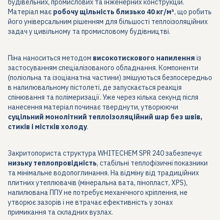
будівельних, промислових та інженерних конструкцій.
Матеріал має
робочу щільність близько 40 кг/м³
, що робить
його універсальним рішенням для більшості теплоізоляційних
задач у цивільному та промисловому будівництві.
Піна наноситься методом
високотискового напилення
із
застосуванням спеціалізованого обладнання. Компоненти
(поліольна та ізоціанатна частини) змішуються безпосередньо
в напилювальному пістолеті, де запускається реакція
спінювання та полімеризації. Уже через кілька секунд після
нанесення матеріал починає тверднути, утворюючи
суцільний монолітний теплоізоляційний шар без швів,
стиків і містків холоду
.
Закритопориста структура WHITECHEM SPR 240 забезпечує
низьку теплопровідність
, стабільні теплофізичні показники
та мінімальне водопоглинання. На відміну від традиційних
плитних утеплювачів (мінеральна вата, пінопласт, XPS),
напилювана ППУ не потребує механічного кріплення, не
утворює зазорів і не втрачає ефективність у зонах
примикання та складних вузлах.