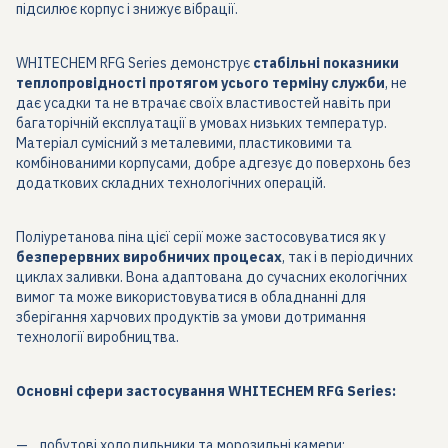
підсилює корпус і знижує вібрації.
WHITECHEM RFG Series демонструє
стабільні показники
теплопровідності протягом усього терміну служби
, не
дає усадки та не втрачає своїх властивостей навіть при
багаторічній експлуатації в умовах низьких температур.
Матеріал сумісний з металевими, пластиковими та
комбінованими корпусами, добре адгезує до поверхонь без
додаткових складних технологічних операцій.
Поліуретанова піна цієї серії може застосовуватися як у
безперервних виробничих процесах
, так і в періодичних
циклах заливки. Вона адаптована до сучасних екологічних
вимог та може використовуватися в обладнанні для
зберігання харчових продуктів за умови дотримання
технології виробництва.
Основні сфери застосування WHITECHEM RFG Series:
побутові холодильники та морозильні камери;