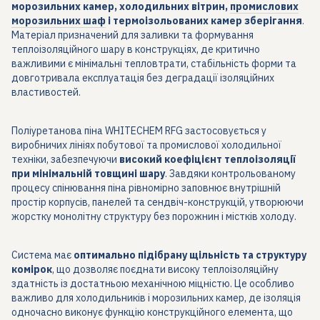
морозильних камер, холодильних вітрин,
промислових
морозильних шаф
і термоізольованих камер зберігання
.
Матеріал призначений для заливки та формування
теплоізоляційного шару в конструкціях, де критично
важливими є мінімальні тепловтрати, стабільність форми та
довготривала експлуатація без деградації ізоляційних
властивостей.
Поліуретанова піна WHITECHEM RFG застосовується у
виробничих лініях побутової та промислової холодильної
техніки, забезпечуючи
високий коефіцієнт теплоізоляції
при мінімальній товщині шару
. Завдяки контрольованому
процесу спінювання піна рівномірно заповнює внутрішній
простір корпусів, панелей та сендвіч-конструкцій, утворюючи
жорстку монолітну структуру без порожнин і містків холоду.
Система має
оптимально підібрану щільність та структуру
комірок
, що дозволяє поєднати високу теплоізоляційну
здатність із достатньою механічною міцністю. Це особливо
важливо для холодильників і морозильних камер, де ізоляція
одночасно виконує функцію конструкційного елемента, що