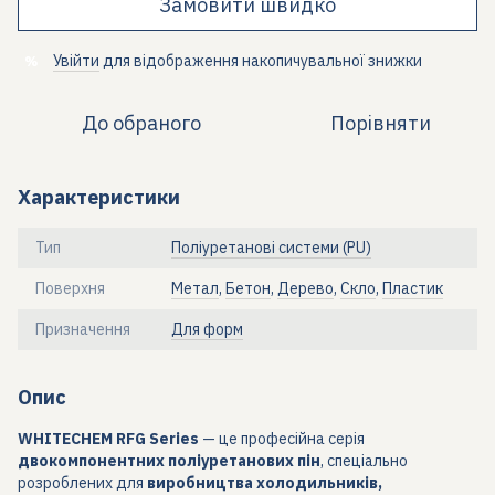
Замовити швидко
Увійти
для відображення накопичувальної знижки
%
До обраного
Порівняти
Характеристики
Тип
Поліуретанові системи (PU)
Поверхня
Метал
,
Бетон
,
Дерево
,
Скло
,
Пластик
Призначення
Для форм
Опис
WHITECHEM RFG Series
— це професійна серія
двокомпонентних поліуретанових пін
, спеціально
розроблених для
виробництва холодильників,