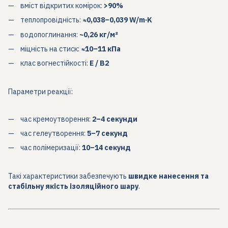
вміст відкритих комірок:
>90%
теплопровідність:
≈0,038–0,039 W/m·K
водопоглинання:
~0,26 кг/м²
міцність на стиск:
≈10–11 кПа
клас вогнестійкості:
E / B2
Параметри реакції:
час кремоутворення:
2–4 секунди
час гелеутворення:
5–7 секунд
час полімеризації:
10–14 секунд
Такі характеристики забезпечують
швидке нанесення та
стабільну якість ізоляційного шару
.