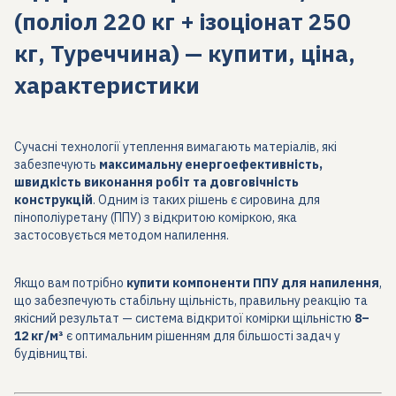
(поліол 220 кг + ізоціонат 250
кг, Туреччина) — купити, ціна,
характеристики
Сучасні технології утеплення вимагають матеріалів, які
забезпечують
максимальну енергоефективність,
швидкість виконання робіт та довговічність
конструкцій
. Одним із таких рішень є сировина для
пінополіуретану (ППУ) з відкритою коміркою, яка
застосовується методом напилення.
Якщо вам потрібно
купити компоненти ППУ для напилення
,
що забезпечують стабільну щільність, правильну реакцію та
якісний результат — система відкритої комірки щільністю
8–
12 кг/м³
є оптимальним рішенням для більшості задач у
будівництві.