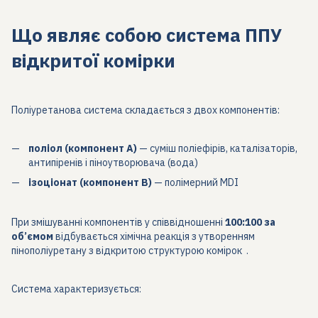
Що являє собою система ППУ
відкритої комірки
Поліуретанова система складається з двох компонентів:
поліол (компонент А)
— суміш поліефірів, каталізаторів,
антипіренів і піноутворювача (вода)
ізоціонат (компонент B)
— полімерний MDI
При змішуванні компонентів у співвідношенні
100:100 за
об’ємом
відбувається хімічна реакція з утворенням
пінополіуретану з відкритою структурою комірок .
Система характеризується: