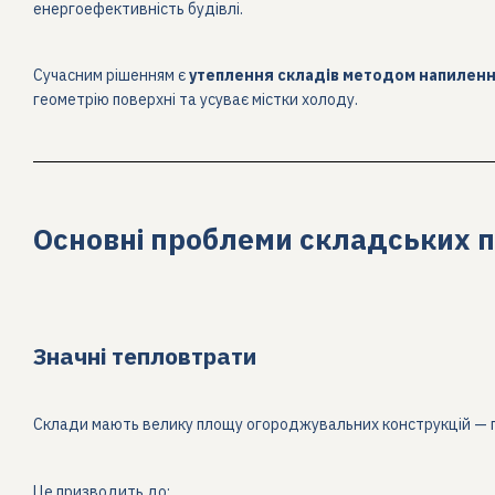
енергоефективність будівлі.
Сучасним рішенням є
утеплення складів методом напилення
геометрію поверхні та усуває містки холоду.
Основні проблеми складських 
Значні тепловтрати
Склади мають велику площу огороджувальних конструкцій — покр
Це призводить до: