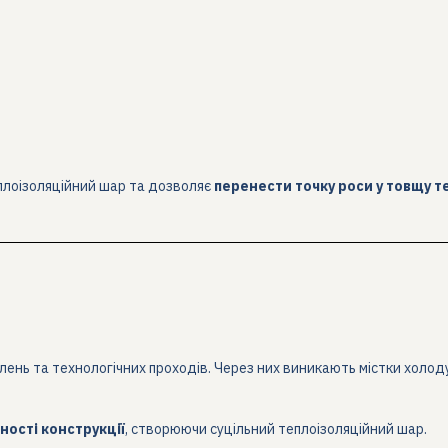
плоізоляційний шар та дозволяє
перенести точку роси у товщу т
плень та технологічних проходів. Через них виникають містки холод
ності конструкції
, створюючи суцільний теплоізоляційний шар.