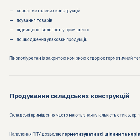
корозії металевих конструкцій
псування товарів
підвищеної вологості у приміщенні
пошкодження упаковки продукції.
Пінополіуретан із закритою коміркою створює герметичний те
Продування складських конструкцій
Складські приміщення часто мають значну кількість стиків, крі
Напилення ППУ дозволяє
герметизувати всі щілини та нерів