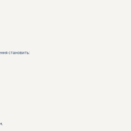
ння становить:
м.