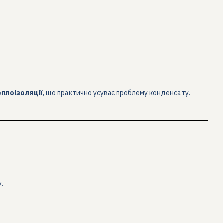
еплоізоляції
, що практично усуває проблему конденсату.
у.