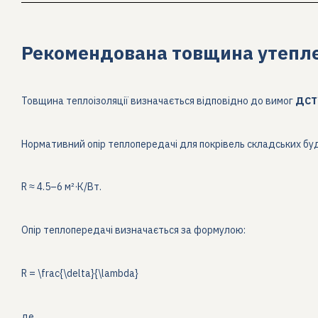
Рекомендована товщина утепл
Товщина теплоізоляції визначається відповідно до вимог
ДСТУ
Нормативний опір теплопередачі для покрівель складських бу
R ≈ 4.5–6 м²·К/Вт.
Опір теплопередачі визначається за формулою:
R = \frac{\delta}{\lambda}
де