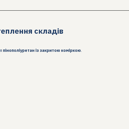
теплення складів
ся
пінополіуретан із закритою коміркою
.