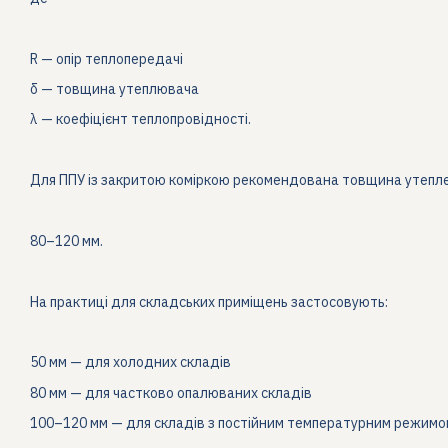
R — опір теплопередачі
δ — товщина утеплювача
λ — коефіцієнт теплопровідності.
Для ППУ із закритою коміркою рекомендована товщина утепле
80–120 мм.
На практиці для складських приміщень застосовують:
50 мм — для холодних складів
80 мм — для частково опалюваних складів
100–120 мм — для складів з постійним температурним режимо