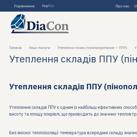
Перейти до основного контенту
Укр
Рус
Порівняння
Про нас
О
Головна
Наші послуги
Утеплення піною (пінополіуретаном — ППУ)
У
Утеплення складів ППУ (пі
Утеплення складів ППУ (пінопо
Утеплення складів ППУ є одним із найбільш ефективних способі
висоту та площу покрівлі, що призводить до значних тепловтра
Без якісної теплоізоляції температура всередині складу значн