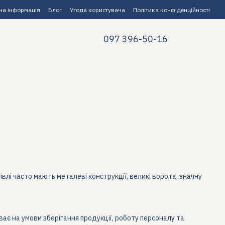
на інформація
Блог
Угода користувача
Політика конфіденційності
097 396-50-16
влі часто мають металеві конструкції, великі ворота, значну
ає на умови зберігання продукції, роботу персоналу та