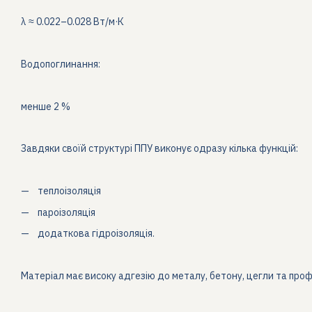
λ ≈ 0.022–0.028 Вт/м·К
Водопоглинання:
менше 2 %
Завдяки своїй структурі ППУ виконує одразу кілька функцій:
теплоізоляція
пароізоляція
додаткова гідроізоляція.
Матеріал має високу адгезію до металу, бетону, цегли та проф