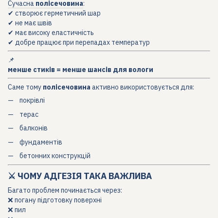
Сучасна
полісечовина
:
✔ створює герметичний шар
✔ не має швів
✔ має високу еластичність
✔ добре працює при перепадах температур
📌
менше стиків = менше шансів для вологи
Саме тому
полісечовина
активно використовується для:
покрівлі
терас
балконів
фундаментів
бетонних конструкцій
⚔️ ЧОМУ АДГЕЗІЯ ТАКА ВАЖЛИВА
Багато проблем починається через:
❌ погану підготовку поверхні
❌ пил