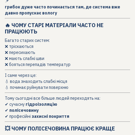
📌
грибок дуже часто починається там, де система вже
давно пропускає вологу
🔥 ЧОМУ СТАРІ МАТЕРІАЛИ ЧАСТО НЕ
ПРАЦЮЮТЬ
Багато старих систем:
❌ тріскаються
❌ пересихають
❌ мають слабкі шви
❌ бояться перепадів температур
І саме через це:
💧 вода знаходить слабкі місця
💧 починає руйнувати поверхню
Тому сьогодні все більше людей переходять на:
✔ сучасну
гідроізоляцію
✔
полісечовину
✔ професійні
захисні покриття
💥 ЧОМУ ПОЛІСЕЧОВИНА ПРАЦЮЄ КРАЩЕ