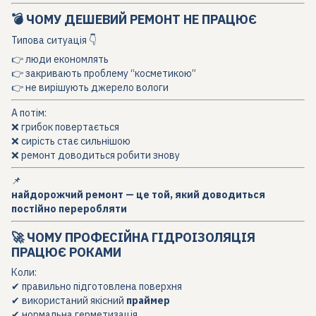
💣 ЧОМУ ДЕШЕВИЙ РЕМОНТ НЕ ПРАЦЮЄ
Типова ситуація 👇
👉 люди економлять
👉 закривають проблему “косметикою”
👉 не вирішують джерело вологи
А потім:
❌ грибок повертається
❌ сирість стає сильнішою
❌ ремонт доводиться робити знову
📌
найдорожчий ремонт — це той, який доводиться
постійно переробляти
🚀 ЧОМУ ПРОФЕСІЙНА ГІДРОІЗОЛЯЦІЯ
ПРАЦЮЄ РОКАМИ
Коли:
✔ правильно підготовлена поверхня
✔ використаний якісний
праймер
✔ нормальна герметизація