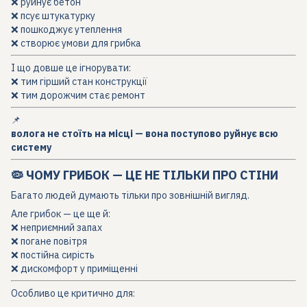
❌ руйнує бетон
❌ псує штукатурку
❌ пошкоджує утеплення
❌ створює умови для грибка
І що довше це ігнорувати:
❌ тим гірший стан конструкції
❌ тим дорожчим стає ремонт
📌
волога не стоїть на місці — вона поступово руйнує всю
систему
🦠 ЧОМУ ГРИБОК — ЦЕ НЕ ТІЛЬКИ ПРО СТІНИ
Багато людей думають тільки про зовнішній вигляд.
Але грибок — це ще й:
❌ неприємний запах
❌ погане повітря
❌ постійна сирість
❌ дискомфорт у приміщенні
Особливо це критично для: