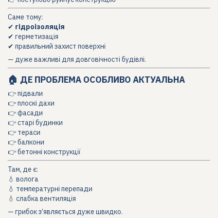
Саме тому:
✔
гідроізоляція
✔ герметизація
✔ правильний захист поверхні
— дуже важливі для довговічності будівлі.
🏠 ДЕ ПРОБЛЕМА ОСОБЛИВО АКТУАЛЬНА
👉 підвали
👉 плоскі дахи
👉 фасади
👉 старі будинки
👉 тераси
👉 балкони
👉 бетонні конструкції
Там, де є:
💧 волога
💧 температурні перепади
💧 слабка вентиляція
— грибок з’являється дуже швидко.