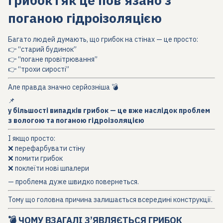
грибок і як це пов’язано з
поганою гідроізоляцією
Багато людей думають, що грибок на стінах — це просто:
👉 “старий будинок”
👉 “погане провітрювання”
👉 “трохи сирості”
Але правда значно серйозніша 💣
📌
у більшості випадків грибок — це вже наслідок проблем
з вологою та поганою гідроізоляцією
І якщо просто:
❌ перефарбувати стіну
❌ помити грибок
❌ поклеїти нові шпалери
— проблема дуже швидко повернеться.
Тому що головна причина залишається всередині конструкції.
💣 ЧОМУ ВЗАГАЛІ З’ЯВЛЯЄТЬСЯ ГРИБОК