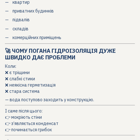
квартир
приватних будинків
підвалів
складів
комерційних приміщень
🚀 ЧОМУ ПОГАНА ГІДРОІЗОЛЯЦІЯ ДУЖЕ
ШВИДКО ДАЄ ПРОБЛЕМИ
Коли:
❌ є тріщини
❌ слабкі стики
❌ неякісна герметизація
❌ стара система
— вода поступово заходить у конструкцію.
І саме після цього:
👉 мокріють стіни
👉 з’являється конденсат
👉 починається грибок