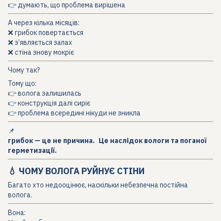
👉 думають, що проблема вирішена
А через кілька місяців:
❌ грибок повертається
❌ з’являється запах
❌ стіна знову мокріє
Чому так?
Тому що:
👉 волога залишилась
👉 конструкція далі сиріє
👉 проблема всередині нікуди не зникла
📌
грибок — це не причина.
Це наслідок вологи та поганої
герметизації.
💧 ЧОМУ ВОЛОГА РУЙНУЄ СТІНИ
Багато хто недооцінює, наскільки небезпечна постійна
волога.
Вона: