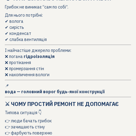
Грибок не виникає “сам по собі”.
Для нього потрібні:
✔ волога
✔ сирість
✔ конденсат
✔ слабка вентиляція
І найчастіше джерело проблеми:
❌ погана
гідроізоляція
❌ протікання
❌ промерзання стін
❌ накопичення вологи
📌
вода — головний ворог будь-якої конструкції
⚔️ ЧОМУ ПРОСТИЙ РЕМОНТ НЕ ДОПОМАГАЄ
Типова ситуація 👇
👉 люди бачать грибок
👉 зачищають стіну
👉 фарбують поверхню