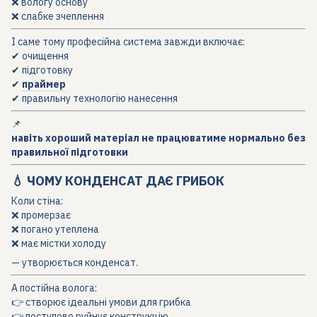
❌ вологу основу
❌ слабке зчеплення
І саме тому професійна система завжди включає:
✔ очищення
✔ підготовку
✔
праймер
✔ правильну технологію нанесення
📌
навіть хороший матеріал не працюватиме нормально без
правильної підготовки
💧 ЧОМУ КОНДЕНСАТ ДАЄ ГРИБОК
Коли стіна:
❌ промерзає
❌ погано утеплена
❌ має містки холоду
— утворюється конденсат.
А постійна волога:
👉 створює ідеальні умови для грибка
👉 поступово руйнує конструкцію