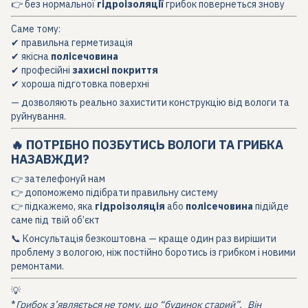
👉 без нормальної
гідроізоляції
грибок повернеться знову
Саме тому:
✔ правильна герметизація
✔ якісна
полісечовина
✔ професійні
захисні покриття
✔ хороша підготовка поверхні
— дозволяють реально захистити конструкцію від вологи та
руйнування.
🔥 ПОТРІБНО ПОЗБУТИСЬ ВОЛОГИ ТА ГРИБКА
НАЗАВЖДИ?
👉 зателефонуй нам
👉 допоможемо підібрати правильну систему
👉 підкажемо, яка
гідроізоляція
або
полісечовина
підійде
саме під твій об’єкт
📞 Консультація безкоштовна — краще один раз вирішити
проблему з вологою, ніж постійно боротись із грибком і новими
ремонтами.
💡
*
Грибок з’являється не тому, що “будинок старий”.
Він