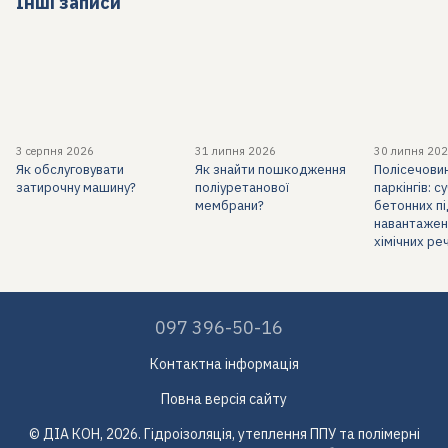
Інші записи
3 серпня 2026
31 липня 2026
30 липня 20
Як обслуговувати
Як знайти пошкодження
Полісечови
затирочну машину?
поліуретанової
паркінгів: 
мембрани?
бетонних пі
навантажень
хімічних ре
097 396-50-16
Контактна інформація
Повна версія сайту
© ДІА КОН, 2026. Гідроізоляція, утеплення ППУ та полімерні