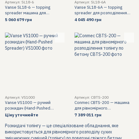
Артикул: SL18-6
Артикул: SL18-6A
Vanse SL18-6 — topping
Vanse SL18-6A — topping
spreader машина для
spreader для розподілення
розподілення топінгу
топінгу
5 060 679 грн
4 045 490 грн
Артикул: VS1000
Артикул: CBTS-200
Vanse VS1000 — ручний
Conmec CBTS-200 — машина
розкидач (Hand-Pushed
для рівномірного
Spreader)
розподілення топінгу по
Ціну уточнюйте
7 389 011 грн
бетону
Розкидачі топінгу — це спеціалізоване обладнання, яке
використовується для рівномірного розподілу сухих
зміцнюючих сумішей (топінгу) по поверхні свіжого бетону.