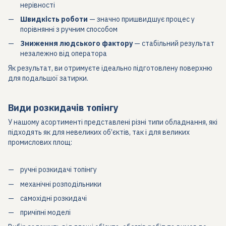
нерівності
Швидкість роботи
— значно пришвидшує процес у
порівнянні з ручним способом
Зниження людського фактору
— стабільний результат
незалежно від оператора
Як результат, ви отримуєте ідеально підготовлену поверхню
для подальшої затирки.
Види розкидачів топінгу
У нашому асортименті представлені різні типи обладнання, які
підходять як для невеликих об’єктів, так і для великих
промислових площ:
ручні розкидачі топінгу
механічні розподільники
самохідні розкидачі
причіпні моделі