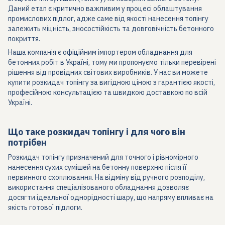
Даний етап є критично важливим у процесі облаштування
промислових підлог, адже саме від якості нанесення топінгу
залежить міцність, зносостійкість та довговічність бетонного
покриття.
Наша компанія є офіційним імпортером обладнання для
бетонних робіт в Україні, тому ми пропонуємо тільки перевірені
рішення від провідних світових виробників. У нас ви можете
купити розкидач топінгу за вигідною ціною з гарантією якості,
професійною консультацією та швидкою доставкою по всій
Україні.
Що таке розкидач топінгу і для чого він
потрібен
Розкидач топінгу призначений для точного і рівномірного
нанесення сухих сумішей на бетонну поверхню після її
первинного схоплювання. На відміну від ручного розподілу,
використання спеціалізованого обладнання дозволяє
досягти ідеальної однорідності шару, що напряму впливає на
якість готової підлоги.