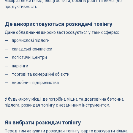
Вибір залежить від площі об’єкта, обсягів робіт та вимог до
продуктивності.
Де використовуються розкидачі топінгу
Дане обладнання широко застосовується у таких сферах:
промислові підлоги
складські комплекси
логістичні центри
паркінги
торгові та комерційні об’єкти
виробничі підприємства
У будь-якому місці, де потрібна міцна та довговічна бетонна
підлога, розкидач топінгу є незамінним інструментом.
Як вибрати розкидач топінгу
Перед тим як купити розкидач топінгу, варто врахувати кілька