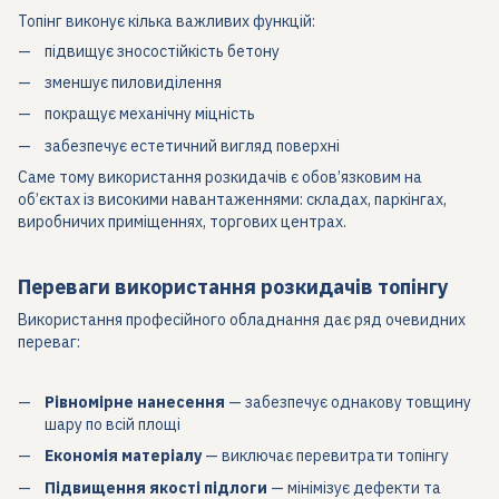
Топінг виконує кілька важливих функцій:
підвищує зносостійкість бетону
зменшує пиловиділення
покращує механічну міцність
забезпечує естетичний вигляд поверхні
Саме тому використання розкидачів є обов’язковим на
об’єктах із високими навантаженнями: складах, паркінгах,
виробничих приміщеннях, торгових центрах.
Переваги використання розкидачів топінгу
Використання професійного обладнання дає ряд очевидних
переваг:
Рівномірне нанесення
— забезпечує однакову товщину
шару по всій площі
Економія матеріалу
— виключає перевитрати топінгу
Підвищення якості підлоги
— мінімізує дефекти та