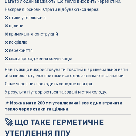
Багато людей вважають, що тепло виходить через стіни.
Насправді основні втрати відбуваються через:
❌ стики утеплювача
❌ щілини
❌ примикання конструкцій
❌ покрівлю
❌ перекриття
❌ місця проходження комунікацій
Навіть якщо використовувати товстий шар мінеральної вати
або пінопласту, між плитами все одно залишаються зазори.
Саме через них проходить холодне повітря.
У результаті утворюються так звані містки холоду.
📌
Можна мати 200 мм утеплювача і все одно втрачати
тепло через стики та щілини.
🚀 ЩО ТАКЕ ГЕРМЕТИЧНЕ
УТЕПЛЕННЯ ППУ