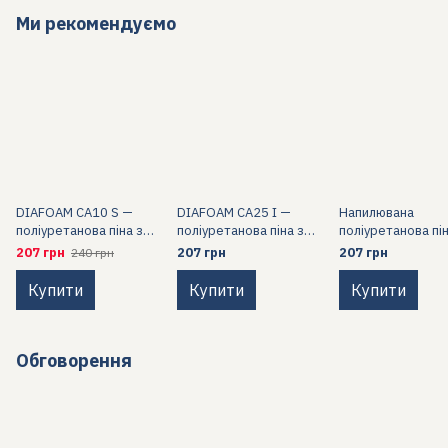
Ми рекомендуємо
DIAFOAM CA10 S —
DIAFOAM CA25 I —
Напилювана
поліуретанова піна з
поліуретанова піна з
поліуретанова пі
відкритими комірками
відкритими комірками
середньої щільно
207 грн
207 грн
207 грн
240 грн
для напилення
для задувних
кг/м³ WHITECHEM
застосувань
240 для теплоізол
Купити
Купити
Купити
конструкцій
Обговорення