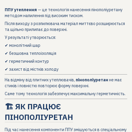
ППУ утеплення
— це технологія нанесення пінополіуретану
методом напилення під високим тиском.
Після виходу з розпилювача матеріал миттєво розширюється
та щільно прилипає до поверхні.
У результаті утворюється:
✔ монолітний шар
✔ безшовна теплоізоляція
✔ герметичний контур
✔ захист від містків холоду
На відміну від плитних утеплювачів,
пінополіуретан
не має
стиків і повністю повторює форму поверхні.
Саме тому технологія забезпечує максимальну герметичність.
🏗️ ЯК ПРАЦЮЄ
ПІНОПОЛІУРЕТАН
Під час нанесення компоненти ППУ змішуються в спеціальному