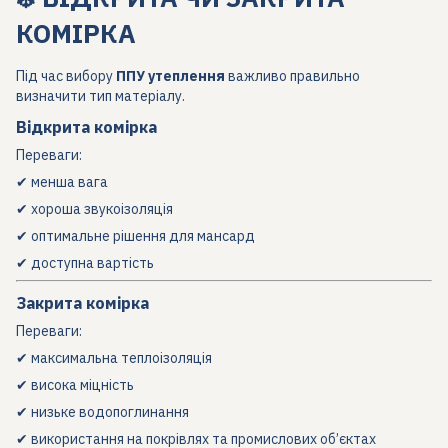
КОМІРКА
Під час вибору
ППУ утеплення
важливо правильно
визначити тип матеріалу.
Відкрита комірка
Переваги:
✔ менша вага
✔ хороша звукоізоляція
✔ оптимальне рішення для мансард
✔ доступна вартість
Закрита комірка
Переваги:
✔ максимальна теплоізоляція
✔ висока міцність
✔ низьке водопоглинання
✔ використання на покрівлях та промислових об’єктах