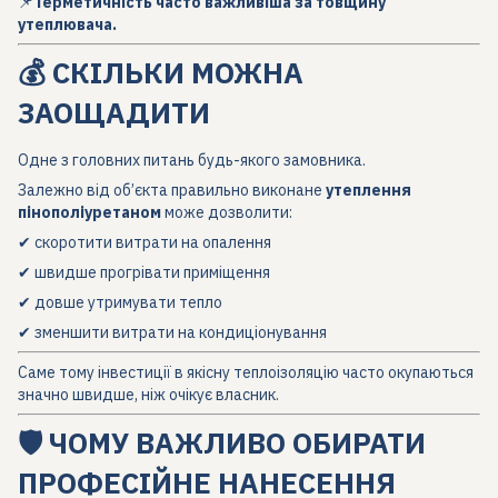
📌
Герметичність часто важливіша за товщину
утеплювача.
💰 СКІЛЬКИ МОЖНА
ЗАОЩАДИТИ
Одне з головних питань будь-якого замовника.
Залежно від об’єкта правильно виконане
утеплення
пінополіуретаном
може дозволити:
✔ скоротити витрати на опалення
✔ швидше прогрівати приміщення
✔ довше утримувати тепло
✔ зменшити витрати на кондиціонування
Саме тому інвестиції в якісну теплоізоляцію часто окупаються
значно швидше, ніж очікує власник.
🛡️ ЧОМУ ВАЖЛИВО ОБИРАТИ
ПРОФЕСІЙНЕ НАНЕСЕННЯ