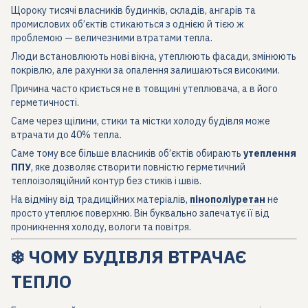
Щороку тисячі власників будинків, складів, ангарів та
промислових об’єктів стикаються з однією й тією ж
проблемою — величезними втратами тепла.
Люди встановлюють нові вікна, утеплюють фасади, змінюють
покрівлю, але рахунки за опалення залишаються високими.
Причина часто криється не в товщині утеплювача, а в його
герметичності.
Саме через щілини, стики та містки холоду будівля може
втрачати до 40% тепла.
Саме тому все більше власників об’єктів обирають
утеплення
ППУ
, яке дозволяє створити повністю герметичний
теплоізоляційний контур без стиків і швів.
На відміну від традиційних матеріалів,
пінополіуретан
не
просто утеплює поверхню. Він буквально запечатує її від
проникнення холоду, вологи та повітря.
❄️ ЧОМУ БУДІВЛЯ ВТРАЧАЄ
ТЕПЛО