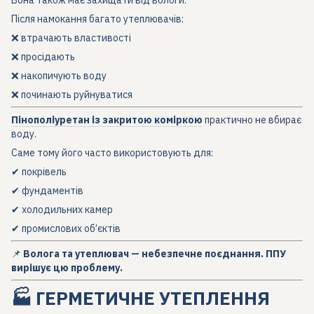
Вона також має захищати від вологи.
Після намокання багато утеплювачів:
❌ втрачають властивості
❌ просідають
❌ накопичують воду
❌ починають руйнуватися
Пінополіуретан із закритою коміркою
практично не вбирає
воду.
Саме тому його часто використовують для:
✔ покрівель
✔ фундаментів
✔ холодильних камер
✔ промислових об’єктів
📌
Волога та утеплювач — небезпечне поєднання. ППУ
вирішує цю проблему.
🏭 ГЕРМЕТИЧНЕ УТЕПЛЕННЯ