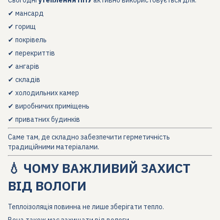
Сьогодні
утеплення ППУ
активно використовується для:
✔ мансард
✔ горищ
✔ покрівель
✔ перекриттів
✔ ангарів
✔ складів
✔ холодильних камер
✔ виробничих приміщень
✔ приватних будинків
Саме там, де складно забезпечити герметичність
традиційними матеріалами.
💧 ЧОМУ ВАЖЛИВИЙ ЗАХИСТ
ВІД ВОЛОГИ
Теплоізоляція повинна не лише зберігати тепло.