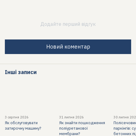
Додайте перший відгук
Новий коментар
Інші записи
3 серпня 2026
31 липня 2026
30 липня 20
Як обслуговувати
Як знайти пошкодження
Полісечови
затирочну машину?
поліуретанової
паркінгів: 
мембрани?
бетонних пі