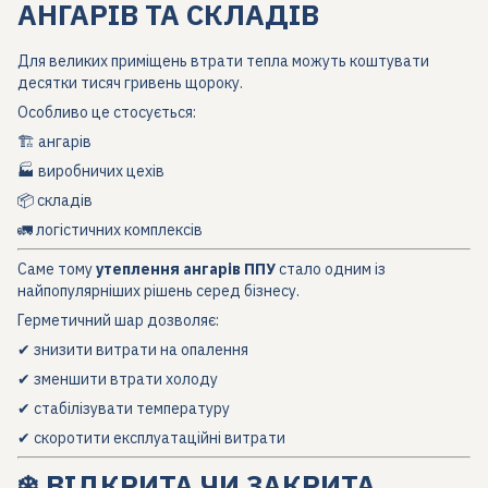
АНГАРІВ ТА СКЛАДІВ
Для великих приміщень втрати тепла можуть коштувати
десятки тисяч гривень щороку.
Особливо це стосується:
🏗 ангарів
🏭 виробничих цехів
📦 складів
🚛 логістичних комплексів
Саме тому
утеплення ангарів ППУ
стало одним із
найпопулярніших рішень серед бізнесу.
Герметичний шар дозволяє:
✔ знизити витрати на опалення
✔ зменшити втрати холоду
✔ стабілізувати температуру
✔ скоротити експлуатаційні витрати
❄️ ВІДКРИТА ЧИ ЗАКРИТА