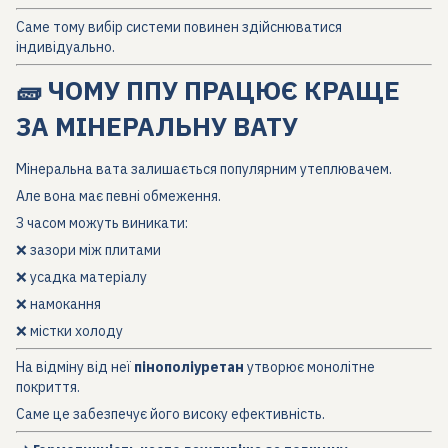
Саме тому вибір системи повинен здійснюватися
індивідуально.
🧱 ЧОМУ ППУ ПРАЦЮЄ КРАЩЕ
ЗА МІНЕРАЛЬНУ ВАТУ
Мінеральна вата залишається популярним утеплювачем.
Але вона має певні обмеження.
З часом можуть виникати:
❌ зазори між плитами
❌ усадка матеріалу
❌ намокання
❌ містки холоду
На відміну від неї
пінополіуретан
утворює монолітне
покриття.
Саме це забезпечує його високу ефективність.