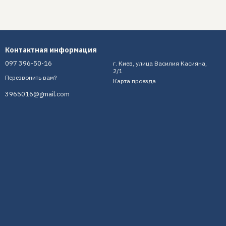
Контактная информация
097 396-50-16
г. Киев, улица Василия Касияна,
2/1
Перезвонить вам?
Карта проезда
3965016@gmail.com