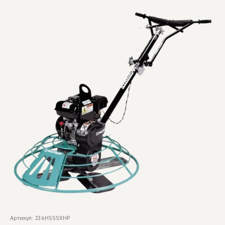
Артикул: J36H55SXHP