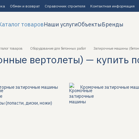
вка
Обмен и возврат
Справочник строителя
Контактная информация
Каталог товаров
Наши услуги
Объекты
Бренды
талог товаров
Оборудование для бетонных работ
Затирочные машины (бетон
нные вертолеты) — купить п
торные затирочные машины
Кромочные затирочные ма
ы (лопасти, диски, ножи)