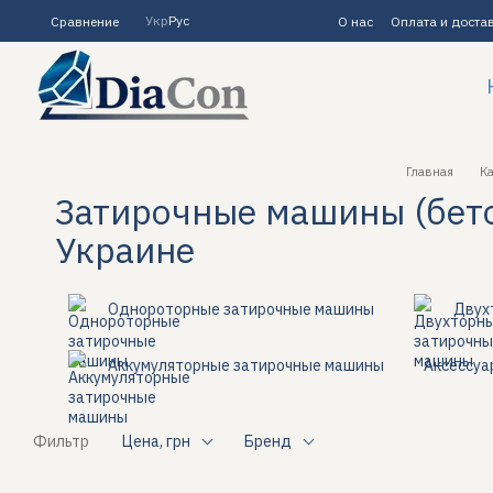
Перейти к основному контенту
Укр
Рус
Сравнение
О нас
Оплата и доста
Главная
Ка
Затирочные машины (бето
Украине
Однороторные затирочные машины
Двух
Аккумуляторные затирочные машины
Аксессуар
Фильтр
Цена, грн
Бренд