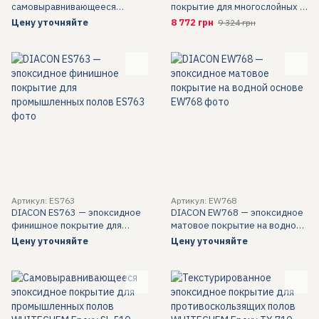
самовыравнивающееся
покрытие для многослойных и
эпоксидное покрытие для
наливных полов (А+В 24,4 кг)
Цену уточняйте
8 772 грн
9 324 грн
полов
Артикул: ES763
Артикул: EW768
DIACON ES763 — эпоксидное
DIACON EW768 — эпоксидное
финишное покрытие для
матовое покрытие на водной
промышленных полов
основе
Цену уточняйте
Цену уточняйте