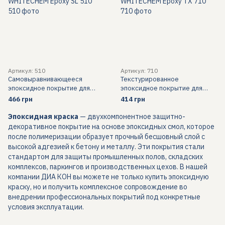
Артикул: 510
Артикул: 710
Самовыравнивающееся
Текстурированное
эпоксидное покрытие для
эпоксидное покрытие для
промышленных полов
противоскользящих полов
466 грн
414 грн
WHITECHEM Epoxy SL 510
WHITECHEM Epoxy TX 710
Эпоксидная краска
— двухкомпонентное защитно-
декоративное покрытие на основе эпоксидных смол, которое
после полимеризации образует прочный бесшовный слой с
высокой адгезией к бетону и металлу. Эти покрытия стали
стандартом для защиты промышленных полов, складских
комплексов, паркингов и производственных цехов. В нашей
компании ДИА КОН вы можете не только купить эпоксидную
краску, но и получить комплексное сопровождение во
внедрении профессиональных покрытий под конкретные
условия эксплуатации.