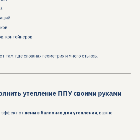
ка
каций
ыков
ов, контейнеров
 там, где сложная геометрия и много стыков.
олнить утепление ППУ своими руками
й эффект от
пены в баллонах для утепления
, важно