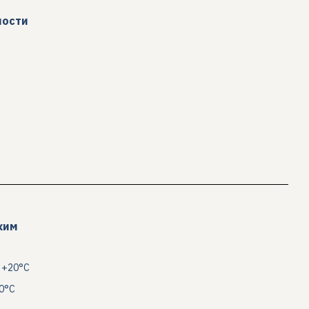
ности
жим
 +20°C
30°C