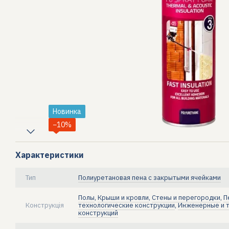
Новинка
−10%
Характеристики
Тип
Полиуретановая пена с закрытыми ячейками
Полы
,
Крыши и кровли
,
Стены и перегородки
,
П
Конструкція
технологические конструкции
,
Инженерные и т
конструкций