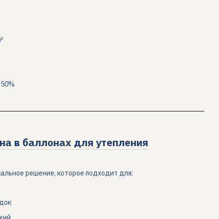
²
–50%
на в баллонах для утепления
сальное решение, которое подходит для:
одок
жий