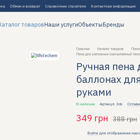
вка
Обмен и возврат
Справочник строителя
Контактная информация
Каталог товаров
Наши услуги
Объекты
Бренды
Главная
Каталог товаров
Поли
Пена для утепления (напыляемый пено
Ручная пена 
баллонах дл
руками
В наличии
Артикул: Job
Остави
349 грн
388 грн
%
Войти
для отображения нако