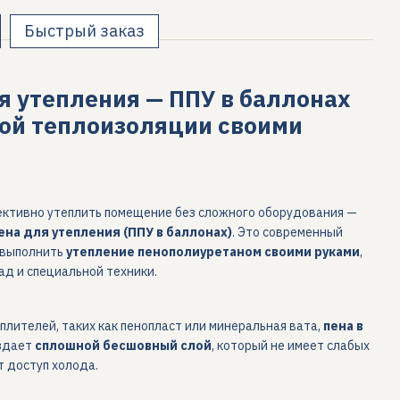
Быстрый заказ
я утепления — ППУ в баллонах
ой теплоизоляции своими
ективно утеплить помещение без сложного оборудования —
ена для утепления (ППУ в баллонах)
. Это современный
 выполнить
утепление пенополиуретаном своими руками
,
ад и специальной техники.
еплителей, таких как пенопласт или минеральная вата,
пена в
здает
сплошной бесшовный слой
, который не имеет слабых
т доступ холода.