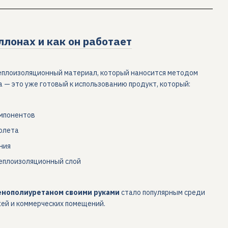
ллонах и как он работает
теплоизоляционный материал, который наносится методом
 — это уже готовый к использованию продукт, который:
омпонентов
олета
ния
еплоизоляционный слой
енополиуретаном своими руками
стало популярным среди
жей и коммерческих помещений.