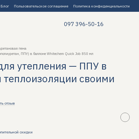
Блог
Пользовательское соглашение
Политика конфиденциальности
097 396-50-16
уретановая пена
полиуретан, ППУ) в баллоне Whitechem Quick Job 850 мл
для утепления — ППУ в
я теплоизоляции своими
ть отзыв
пительной скидки