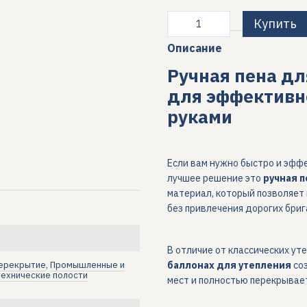
Купить
Описание
Ручная пена дл
для эффективн
руками
Если вам нужно быстро и эфф
лучшее решение это
ручная п
материал, который позволяет
без привлечения дорогих бриг
В отличие от классических ут
ерекрытие
,
Промышленные и
баллонах для утепления
со
ехнические полости
мест и полностью перекрывае