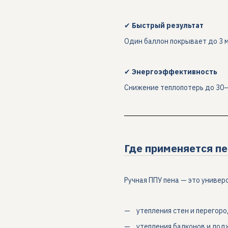
✔
Быстрый результат
Один баллон покрывает до 3 м
✔
Энергоэффективность
Снижение теплопотерь до 30
Где применяется пе
Ручная ППУ пена — это универ
утепления стен и перегор
утепления балконов и лод