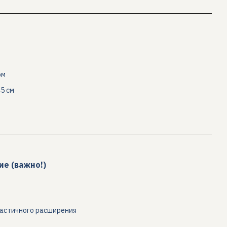
ом
5 см
ие (важно!)
частичного расширения