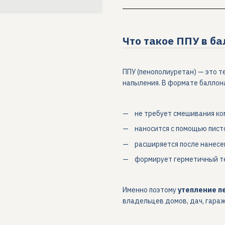
Что такое ППУ в ба
ППУ (пенополиуретан) — это 
напыления. В формате баллона
не требует смешивания к
наносится с помощью пист
расширяется после нанесе
формирует герметичный т
Именно поэтому
утепление п
владельцев домов, дач, гара