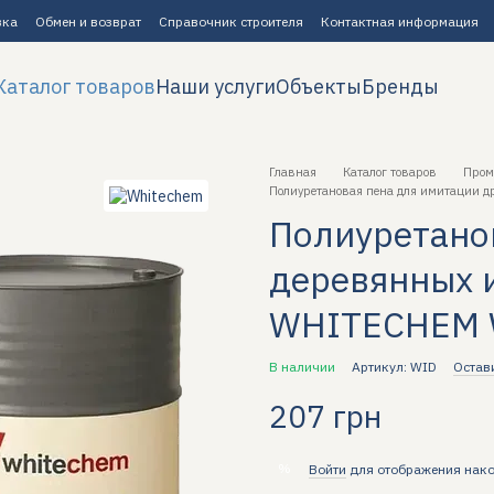
вка
Обмен и возврат
Справочник строителя
Контактная информация
Каталог товаров
Наши услуги
Объекты
Бренды
Главная
Каталог товаров
Пром
Полиуретановая пена для имитации д
Полиуретано
деревянных 
WHITECHEM W
В наличии
Артикул: WID
Остав
207 грн
%
Войти
для отображения нако