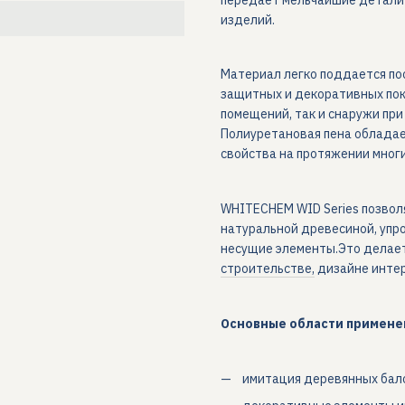
изделий.
Материал легко поддается по
защитных и декоративных пок
помещений, так и снаружи пр
Полиуретановая пена обладае
свойства на протяжении многи
WHITECHEM WID Series позвол
натуральной древесиной, упро
несущие элементы.Это делае
строительстве,
дизайне инте
Основные области примене
имитация деревянных бало