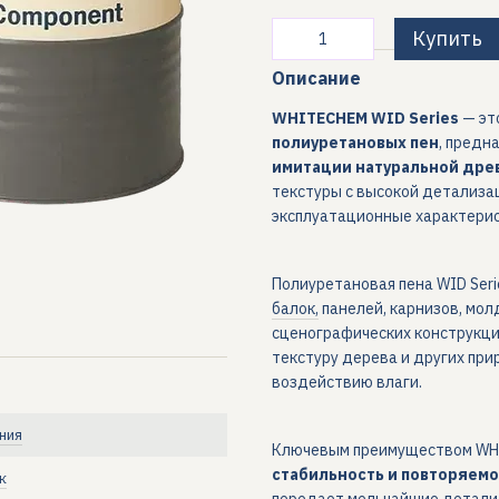
Купить
Описание
WHITECHEM WID Series
— эт
полиуретановых пен
, предн
имитации натуральной дре
текстуры с высокой детализац
эксплуатационные характерис
Полиуретановая пена WID Seri
балок,
панелей, карнизов, мол
сценографических конструкци
текстуру дерева и других пр
воздействию влаги.
ния
Ключевым преимуществом WHI
стабильность и повторяемо
к
передает мельчайшие детали