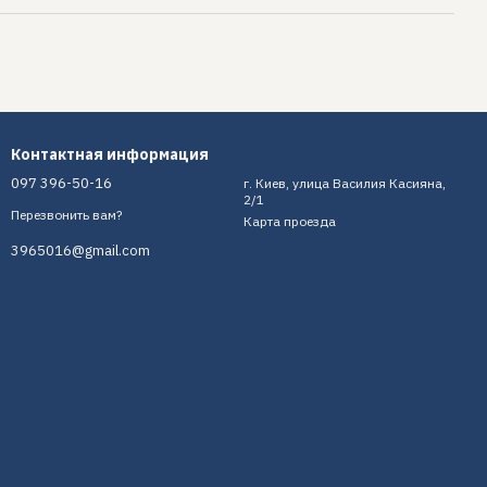
Контактная информация
097 396-50-16
г. Киев, улица Василия Касияна,
2/1
Перезвонить вам?
Карта проезда
3965016@gmail.com