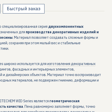
Быстрый заказ
о специализированная серия
двухкомпонентных
азначенных для
производства декоративных изделий и
весины
. Материал позволяет создавать сложные формы и
ией, сохраняя при этом малый вес и стабильные
тики.
es широко используется для
изготовления декоративных
дингов, фасадных и интерьерных элементов,
й и дизайнерских объектов. Материал точно воспроизводит
иродных материалов, не подвержен гниению, деформации и
TECHEM WID Series является
геометрическая
сть качества
. Пена равномерно заполняет формы, точно
 и подходит для серийного производства декоративных