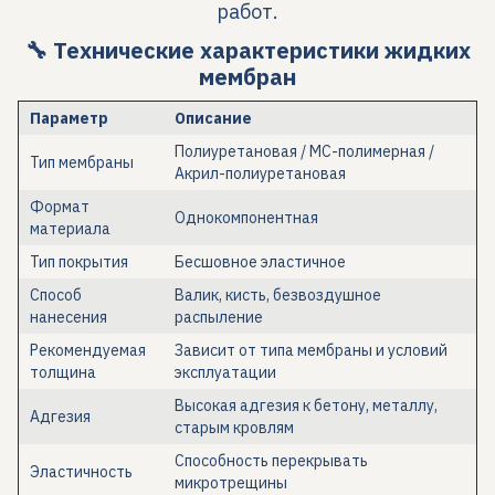
работ.
🔧 Технические характеристики жидких
мембран
Параметр
Описание
Полиуретановая / МС-полимерная /
Тип мембраны
Акрил-полиуретановая
Формат
Однокомпонентная
материала
Тип покрытия
Бесшовное эластичное
Способ
Валик, кисть, безвоздушное
нанесения
распыление
Рекомендуемая
Зависит от типа мембраны и условий
толщина
эксплуатации
Высокая адгезия к бетону, металлу,
Адгезия
старым кровлям
Способность перекрывать
Эластичность
микротрещины