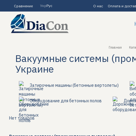
Перейти к основному контенту
Укр
Рус
Сравнение
О нас
Оплата и доста
Главная
Ката
Вакуумные системы (пром
Украине
Затирочные машины (бетонные вертолеты)
Оборудование для бетонных полов
Дорож
Нет товаров