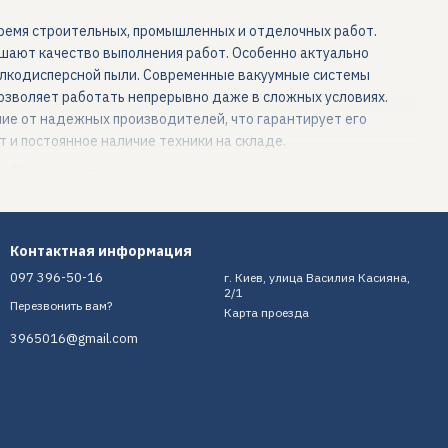
время строительных, промышленных и отделочных работ.
шают качество выполнения работ. Особенно актуально
елкодисперсной пыли. Современные вакуумные системы
зволяет работать непрерывно даже в сложных условиях.
ие от надежных производителей, что гарантирует его
и постоянное наличие техники на складе.
абот, позволяют:
Контактная информация
097 396-50-16
г. Киев, улица Василия Касияна,
2/1
Перезвонить вам?
Карта проезда
3965016@gmail.com
т.