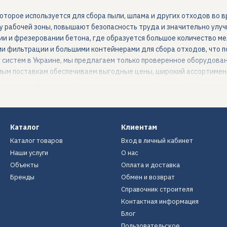
торое используется для сбора пыли, шлама и других отходов во 
рабочей зоны, повышают безопасность труда и значительно улуч
ии и фрезеровании бетона, где образуется большое количество м
фильтрации и большими контейнерами для сбора отходов, что по
систем в Украине, мы предлагаем только проверенное оборудован
мым поставкам обеспечиваем выгодные цены, широкий ассортимент 
ются для сбора пыли и отходов при выполнении различных видов р
Каталог
Клиентам
Каталог товаров
Вход в личный кабинет
Наши услуги
О нас
Объекты
Оплата и доставка
Бренды
Обмен и возврат
истем значительно повышает производительность и качество рабо
Справочник строителя
е представлены различные типы вакуумных систем:
Контактная информация
х объемов работ;
Блог
тенсивного использования;
Пользовательское