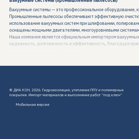
Вакуумные системы (промышленные пылесосы)
Вакуумные системы — это профессиональное оборудование, ко
Промышленные пылесосы обеспечивают эффективную очистку 
использование вакуумных систем при шлифовании, полирован
оснащены мощными двигателями, многоуровневыми системами 
Наша компания является официальным импортером вакуумных 
надежность, долговечность и эффективность, благодаря пря
Назначение вакуумных систем
Вакуумные системы использу
эффективно удалять строительную пыль;
работать без пыли при шлифовании и полировании;
собирать сухие и влажные отходы;
© ДИА КОН, 2026. Гидроизоляция, утепление ППУ и полимерные
обеспечивать чистоту рабочей зоны;
покрытия. Импорт материалов и выполнение работ “под ключ”
повышать безопасность труда;
Мобильная версия
снижать износ оборудования. Использование вакуумных с
Основные виды вакуумных систем
В нашем ассортимент
однофазные вакуумные системы — оптимальны для средни
трехфазные вакуумные системы — мощные решения для ин